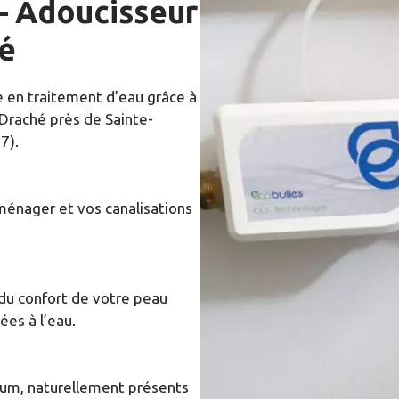
– Adoucisseur
hé
e en traitement d’eau grâce à
Draché près de Sainte-
7).
ménager et vos canalisations
 du confort de votre peau
iées à l’eau.
ium, naturellement présents