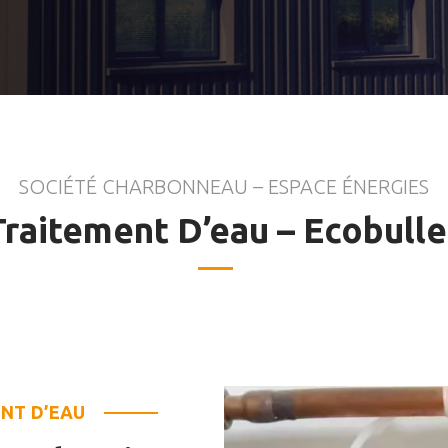
SOCIÉTÉ CHARBONNEAU – ESPACE ÉNERGIES
Traitement D’eau – Ecobulle
NT D’EAU